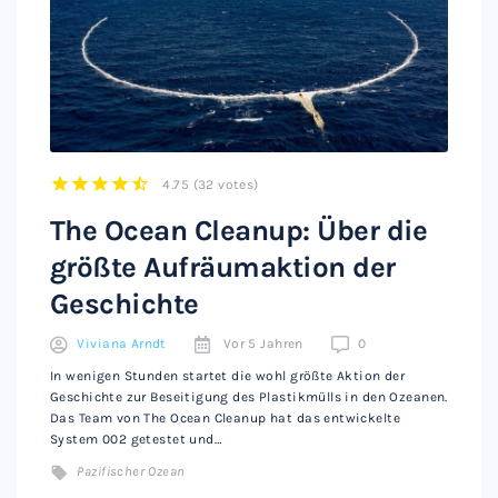
4.75
(
32 votes
)
1
2
3
4
5
The Ocean Cleanup: Über die
größte Aufräumaktion der
Geschichte
Viviana Arndt
Vor 5 Jahren
0
In wenigen Stunden startet die wohl größte Aktion der
Geschichte zur Beseitigung des Plastikmülls in den Ozeanen.
Das Team von The Ocean Cleanup hat das entwickelte
System 002 getestet und…
Pazifischer Ozean