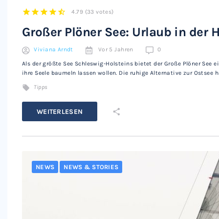
4.79
(
33 votes
)
1
2
3
4
5
Großer Plöner See: Urlaub in der
Viviana Arndt
Vor 5 Jahren
0
Als der größte See Schleswig-Holsteins bietet der Große Plöner See e
ihre Seele baumeln lassen wollen. Die ruhige Alternative zur Ostsee 
Tipps
WEITERLESEN
NEWS
NEWS & STORIES