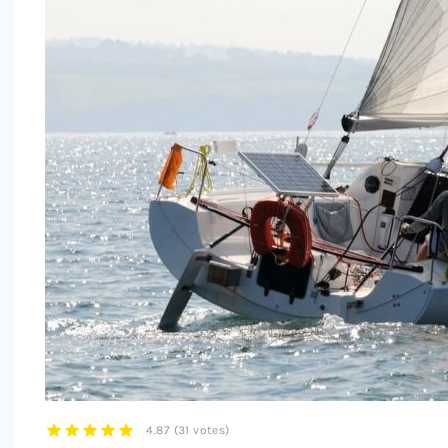
4.87
(
31 votes
)