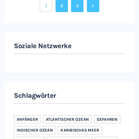
1
2
3
Soziale Netzwerke
Instagram
Facebook
Schlagwörter
ANFÄNGER
ATLANTISCHER OZEAN
GEFAHREN
INDISCHER OZEAN
KARIBISCHES MEER