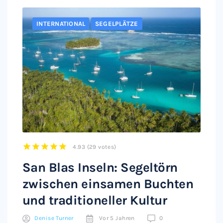
INTERNATIONAL
SEGELPLÄTZE
4.93
(
29 votes
)
1
2
3
4
5
San Blas Inseln: Segeltörn
zwischen einsamen Buchten
und traditioneller Kultur
Denise Turner
Vor 5 Jahren
0