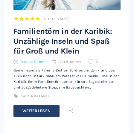
4.87
(
31 votes
)
1
2
3
4
5
Familientörn in der Karibik:
Unzählige Inseln und Spaß
für Groß und Klein
Denise Turner
Vor 5 Jahren
0
Gemeinsam als Familie Zeit an Bord verbringen – und das
auch noch in türkisblauem Wasser vor Palmenkulisse in der
Karibik. Beim Familientörn stehen kürzere Segeleinheiten
und ausgedehntere Stopps in Badebuchten…
Karibisches Meer
WEITERLESEN