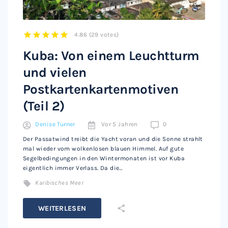
4.86
(
29 votes
)
1
2
3
4
5
Kuba: Von einem Leuchtturm
und vielen
Postkartenkartenmotiven
(Teil 2)
Denise Turner
Vor 5 Jahren
0
Der Passatwind treibt die Yacht voran und die Sonne strahlt
mal wieder vom wolkenlosen blauen Himmel. Auf gute
Segelbedingungen in den Wintermonaten ist vor Kuba
eigentlich immer Verlass. Da die…
Karibisches Meer
WEITERLESEN