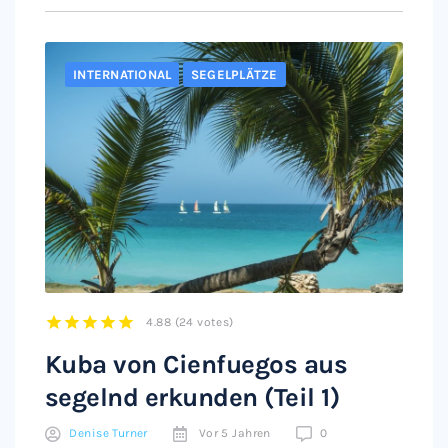
INTERNATIONAL
SEGELPLÄTZE
4.88
(
24 votes
)
1
2
3
4
5
Kuba von Cienfuegos aus
segelnd erkunden (Teil 1)
Denise Turner
Vor 5 Jahren
0