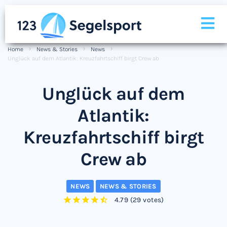
Home
News & Stories
News
Unglück auf dem Atlantik: Kreuzfahrtschiff birgt Crew ab
Unglück auf dem
Atlantik:
Kreuzfahrtschiff birgt
Crew ab
NEWS
NEWS & STORIES
4.79
(
29 votes
)
1
2
3
4
5