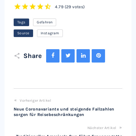
4.79
(
29 votes
)
1
2
3
4
5
Tags
Gefahren
Source
Instagram
Facebook
Twitter
LinkedIn
Pinterest
Share
Vorheriger Artikel
Neue Coronavariante und steigende Fallzahlen
sorgen für Reisebeschränkungen
Nächster Artikel