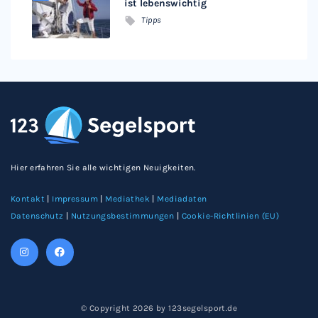
ist lebenswichtig
Tipps
Hier erfahren Sie alle wichtigen Neuigkeiten.
Kontakt
|
Impressum
|
Mediathek
|
Mediadaten
Datenschutz
|
Nutzungsbestimmungen
|
Cookie-Richtlinien (EU)
© Copyright 2026 by 123segelsport.de