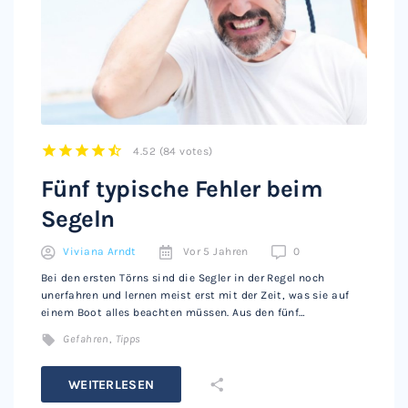
4.52
(
84 votes
)
1
2
3
4
5
Fünf typische Fehler beim
Segeln
Viviana Arndt
Vor 5 Jahren
0
Bei den ersten Törns sind die Segler in der Regel noch
unerfahren und lernen meist erst mit der Zeit, was sie auf
einem Boot alles beachten müssen. Aus den fünf…
Gefahren
,
Tipps
WEITERLESEN