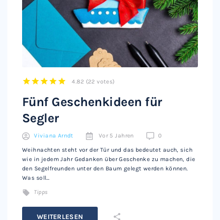
4.82
(
22 votes
)
1
2
3
4
5
Fünf Geschenkideen für
Segler
Viviana Arndt
Vor 5 Jahren
0
Weihnachten steht vor der Tür und das bedeutet auch, sich
wie in jedem Jahr Gedanken über Geschenke zu machen, die
den Segelfreunden unter den Baum gelegt werden können.
Was soll…
Tipps
WEITERLESEN