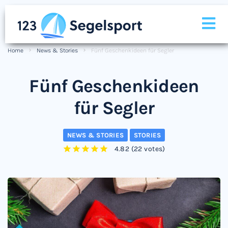
Home
News & Stories
Fünf Geschenkideen für Segler
Fünf Geschenkideen
für Segler
NEWS & STORIES
STORIES
4.82
(
22 votes
)
1
2
3
4
5