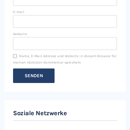
E-mail
Website
Name, E-Mail-Adresse und Website in diesem Browser für
meinen nächsten Kommentar speichern.
Soziale Netzwerke
Instagram
Facebook