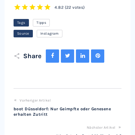
4.82
(
22 votes
)
1
2
3
4
5
Tags
Tipps
Source
Instagram
Facebook
Twitter
LinkedIn
Pinterest
Share
Vorheriger Artikel
boot Düsseldorf: Nur Geimpfte oder Genesene
erhalten Zutritt
Nächster Artikel