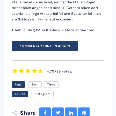
Pfaueninsel – eine Insel, auf der die blauen Vögel
tatsächlich angesiedelt sind. Außerdem leben dort
ebenfalls einige Wasserbüffel und Besucher können
ein Schloss im Ruinenstil erkunden.
Titelbild: BirgitMundtOsterw. – stock.adobe.com
KOMMENTAR HINTERLASSEN
4.79
(
28 votes
)
1
2
3
4
5
Tags
Seen
Tipps
Source
Instagram
Facebook
Twitter
LinkedIn
Pinterest
Share