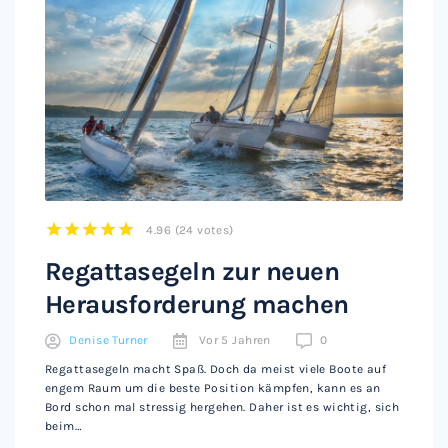
4.96
(
24 votes
)
1
2
3
4
5
Regattasegeln zur neuen
Herausforderung machen
Denise Turner
Vor 5 Jahren
0
Regattasegeln macht Spaß. Doch da meist viele Boote auf
engem Raum um die beste Position kämpfen, kann es an
Bord schon mal stressig hergehen. Daher ist es wichtig, sich
beim…