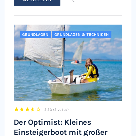
GRUNDLAGEN
GRUNDLAGEN & TECHNIKEN
3.33
(
3 votes
)
1
2
3
4
5
Der Optimist: Kleines
Einsteigerboot mit großer