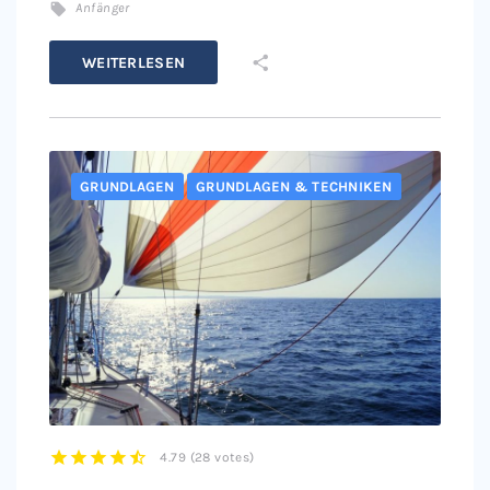
Anfänger
WEITERLESEN
GRUNDLAGEN
GRUNDLAGEN & TECHNIKEN
4.79
(
28 votes
)
1
2
3
4
5