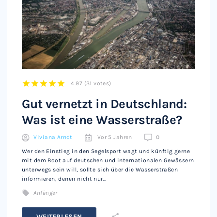
4.97
(
31 votes
)
1
2
3
4
5
Gut vernetzt in Deutschland:
Was ist eine Wasserstraße?
Viviana Arndt
Vor 5 Jahren
0
Wer den Einstieg in den Segelsport wagt und künftig gerne
mit dem Boot auf deutschen und internationalen Gewässern
unterwegs sein will, sollte sich über die Wasserstraßen
informieren, denen nicht nur…
Anfänger
WEITERLESEN