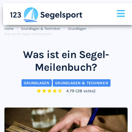
Home
Grundlagen & Techniken
Grundlagen
Was ist ein Segel-Meilenbuch?
Was ist ein Segel-
Meilenbuch?
GRUNDLAGEN
GRUNDLAGEN & TECHNIKEN
4.79
(
28 votes
)
1
2
3
4
5