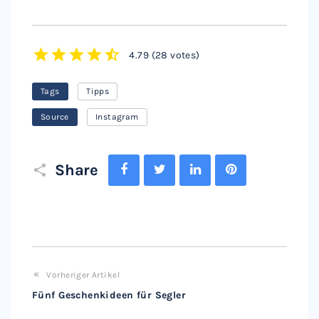
4.79
(
28 votes
)
1
2
3
4
5
Tags
Tipps
Source
Instagram
Facebook
Twitter
LinkedIn
Pinterest
Share
Vorheriger Artikel
Fünf Geschenkideen für Segler