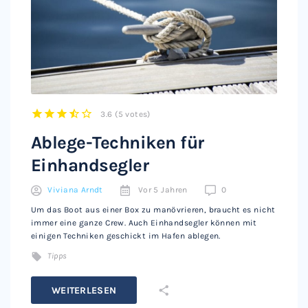
3.6
(
5 votes
)
1
2
3
4
5
Ablege-Techniken für
Einhandsegler
Viviana Arndt
Vor 5 Jahren
0
Um das Boot aus einer Box zu manövrieren, braucht es nicht
immer eine ganze Crew. Auch Einhandsegler können mit
einigen Techniken geschickt im Hafen ablegen.
Tipps
WEITERLESEN