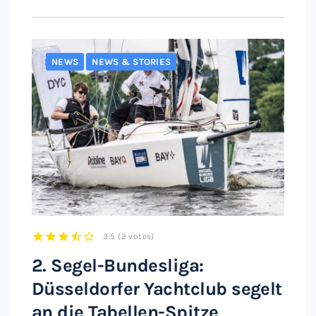
NEWS
NEWS & STORIES
3.5
(
2 votes
)
1
2
3
4
5
2. Segel-Bundesliga:
Düsseldorfer Yachtclub segelt
an die Tabellen-Spitze