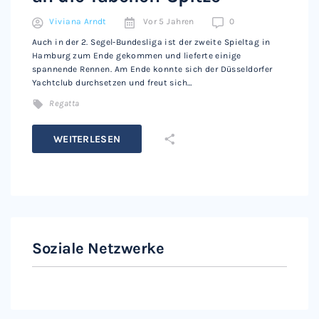
Viviana Arndt
Vor 5 Jahren
0
Auch in der 2. Segel-Bundesliga ist der zweite Spieltag in
Hamburg zum Ende gekommen und lieferte einige
spannende Rennen. Am Ende konnte sich der Düsseldorfer
Yachtclub durchsetzen und freut sich…
Regatta
WEITERLESEN
Soziale Netzwerke
Instagram
Facebook