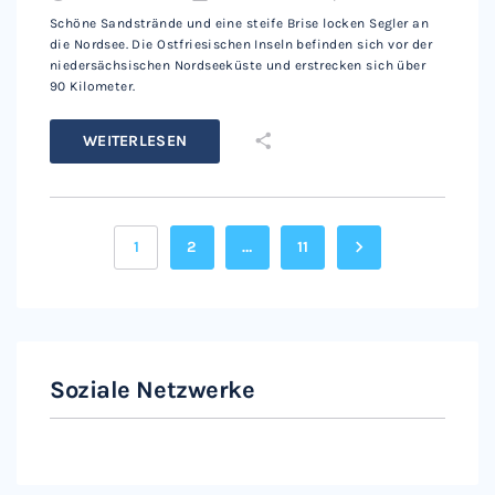
Schöne Sandstrände und eine steife Brise locken Segler an
die Nordsee. Die Ostfriesischen Inseln befinden sich vor der
niedersächsischen Nordseeküste und erstrecken sich über
90 Kilometer.
WEITERLESEN
1
2
…
11
Soziale Netzwerke
Instagram
Facebook