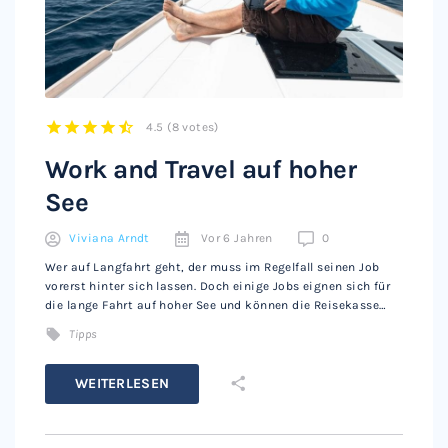
4.5
(
8 votes
)
1
2
3
4
5
Work and Travel auf hoher
See
Viviana Arndt
Vor 6 Jahren
0
Wer auf Langfahrt geht, der muss im Regelfall seinen Job
vorerst hinter sich lassen. Doch einige Jobs eignen sich für
die lange Fahrt auf hoher See und können die Reisekasse…
Tipps
WEITERLESEN