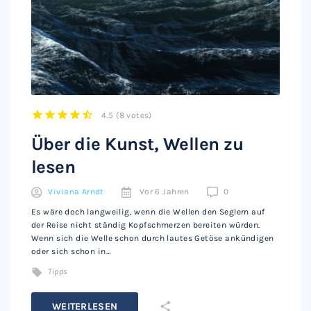
4.5
(
8 votes
)
1
2
3
4
5
Über die Kunst, Wellen zu
lesen
Viviana Arndt
Vor 6 Jahren
0
Es wäre doch langweilig, wenn die Wellen den Seglern auf
der Reise nicht ständig Kopfschmerzen bereiten würden.
Wenn sich die Welle schon durch lautes Getöse ankündigen
oder sich schon in…
Tipps
WEITERLESEN