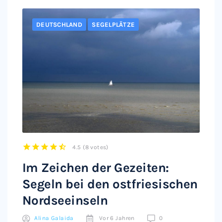
DEUTSCHLAND
SEGELPLÄTZE
4.5
(
8 votes
)
1
2
3
4
5
Im Zeichen der Gezeiten:
Segeln bei den ostfriesischen
Nordseeinseln
Alina Galaida
Vor 6 Jahren
0