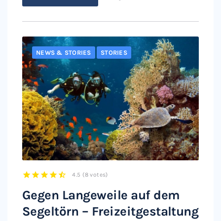
NEWS & STORIES
STORIES
4.5
(
8 votes
)
1
2
3
4
5
Gegen Langeweile auf dem
Segeltörn – Freizeitgestaltung