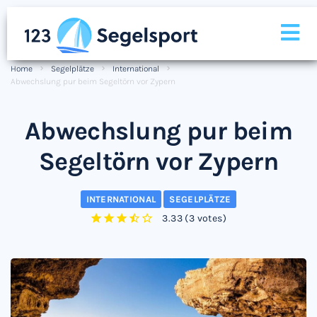
Home
Segelplätze
International
Abwechslung pur beim Segeltörn vor Zypern
Abwechslung pur beim
Segeltörn vor Zypern
INTERNATIONAL
SEGELPLÄTZE
3.33
(
3 votes
)
1
2
3
4
5