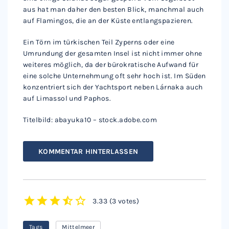
aus hat man daher den besten Blick, manchmal auch
auf Flamingos, die an der Küste entlangspazieren.
Ein Törn im türkischen Teil Zyperns oder eine
Umrundung der gesamten Insel ist nicht immer ohne
weiteres möglich, da der bürokratische Aufwand für
eine solche Unternehmung oft sehr hoch ist. Im Süden
konzentriert sich der Yachtsport neben Lárnaka auch
auf Limassol und Paphos.
Titelbild: abayuka10 – stock.adobe.com
KOMMENTAR HINTERLASSEN
3.33
(
3 votes
)
1
2
3
4
5
Tags
Mittelmeer