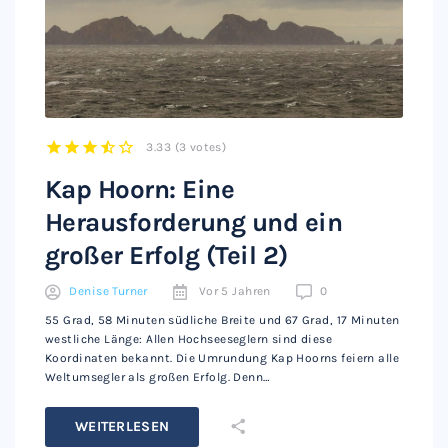
3.33
(
3 votes
)
1
2
3
4
5
Kap Hoorn: Eine
Herausforderung und ein
großer Erfolg (Teil 2)
Denise Turner
Vor 5 Jahren
0
55 Grad, 58 Minuten südliche Breite und 67 Grad, 17 Minuten
westliche Länge: Allen Hochseeseglern sind diese
Koordinaten bekannt. Die Umrundung Kap Hoorns feiern alle
Weltumsegler als großen Erfolg. Denn…
WEITERLESEN