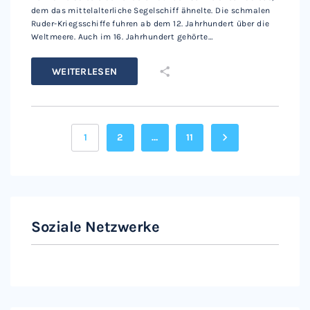
dem das mittelalterliche Segelschiff ähnelte. Die schmalen
Ruder-Kriegsschiffe fuhren ab dem 12. Jahrhundert über die
Weltmeere. Auch im 16. Jahrhundert gehörte…
WEITERLESEN
1
2
…
11
Soziale Netzwerke
Instagram
Facebook