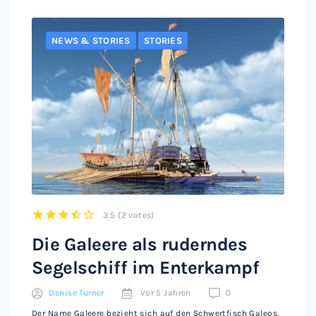
NEWS & STORIES
STORIES
3.5
(
2 votes
)
1
2
3
4
5
Die Galeere als ruderndes
Segelschiff im Enterkampf
Denise Turner
Vor 5 Jahren
0
Der Name Galeere bezieht sich auf den Schwertfisch Galeos,