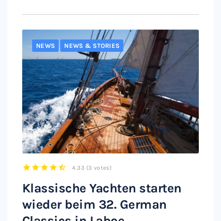
NEWS
NEWS & STORIES
4.33
(
3 votes
)
1
2
3
4
5
Klassische Yachten starten
wieder beim 32. German
Classics in Laboe