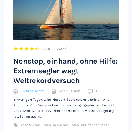
4.79
(
19 votes
)
1
2
3
4
5
Nonstop, einhand, ohne Hilfe:
Extremsegler wagt
Weltrekordversuch
Viviana Arndt
Vor 5 Jahren
0
In wenigen Tagen wird Norbert Sedlacek mit seiner „Ant
Arctic Lab“ in See stechen und ein lange geplantes Projekt
umsetzen. Dass dies vorher noch keinem Menschen gelungen
ist, ist Ansporn…
Atlantischer Ozean
,
Indischer Ozean
,
Pazifischer Ozean