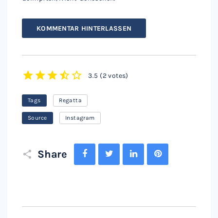
KOMMENTAR HINTERLASSEN
3.5
(
2 votes
)
1
2
3
4
5
Tags
Regatta
Source
Instagram
Facebook
Twitter
LinkedIn
Pinterest
Share