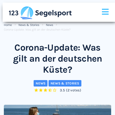
Home
News & Stories
News
Corona-Update: Was gilt an der deutschen Küste?
Corona-Update: Was
gilt an der deutschen
Küste?
NEWS
NEWS & STORIES
3.5
(
2 votes
)
1
2
3
4
5