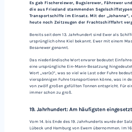
Es gab Fischereiewer, Bugsierewer, Fährewer un
die aus Friesland stammenden Segelschiffstypen
Transportschiffe im Einsatz. Mit der „Johanna“,
heute noch Zeitzeugen der Frachtschifffahrt ver
Bereits seit dem 13. Jahrhundert sind Ewer als Schi
ursprünglich ohne Kiel bekannt. Ewer mit einem Mas
Besanewer genannt.
Das niederländische Wort envarer bedeutet Einfahre
eine ursprüngliche Ein-Mann-Besatzung hingedeutet 
Wort „var(e)“, was so viel wie Last oder Fuhre bedeut
vierspännigen Fuhre transportieren könne, was in 
von zwölf großen gefüllten Tonnen entspricht. Für e
immer schon zu groß.
19. Jahrhundert: Am häufigsten eingesetz
Vom 14. bis Ende des 19. Jahrhunderts wurde der Sa
Lübeck und Hamburg von Ewern übernommen. Im 16. 