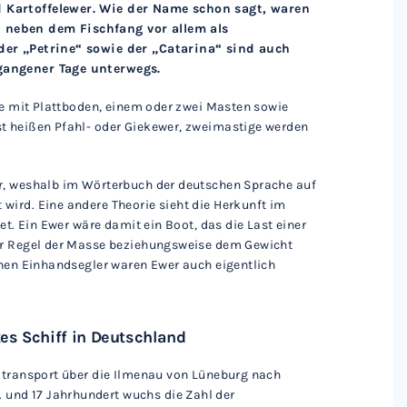
d Kartoffelewer. Wie der Name schon sagt, waren
 neben dem Fischfang vor allem als
 der „Petrine“ sowie der „Catarina“ sind auch
gangener Tage unterwegs.
ffe mit Plattboden, einem oder zwei Masten sowie
t heißen Pfahl- oder Giekewer, zweimastige werden
r, weshalb im Wörterbuch der deutschen Sprache auf
wird. Eine andere Theorie sieht die Herkunft im
et. Ein Ewer wäre damit ein Boot, das die Last einer
der Regel der Masse beziehungsweise dem Gewicht
inen Einhandsegler waren Ewer auch eigentlich
tes Schiff in Deutschland
lztransport über die Ilmenau von Lüneburg nach
und 17 Jahrhundert wuchs die Zahl der