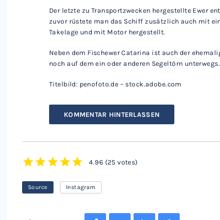
Der letzte zu Transportzwecken hergestellte Ewer en
zuvor rüstete man das Schiff zusätzlich auch mit e
Takelage und mit Motor hergestellt.
Neben dem Fischewer Catarina ist auch der ehemalig
noch auf dem ein oder anderen Segeltörn unterwegs
Titelbild: penofoto.de – stock.adobe.com
KOMMENTAR HINTERLASSEN
4.96
(
25 votes
)
1
2
3
4
5
Source
Instagram
Facebook
Twitter
LinkedIn
Pinterest