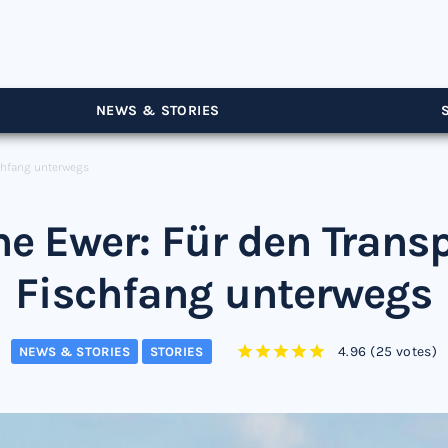
NEWS & STORIES
schfang unterwegs
che Ewer: Für den Trans
Fischfang unterwegs
4.96
(
25 votes
)
NEWS & STORIES
STORIES
1
2
3
4
5