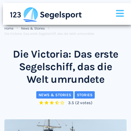
Home
News & Stories
Die Victoria: Das erste Segelschiff, das die Welt umrundete
Die Victoria: Das erste
Segelschiff, das die
Welt umrundete
NEWS & STORIES
STORIES
3.5
(
2 votes
)
1
2
3
4
5