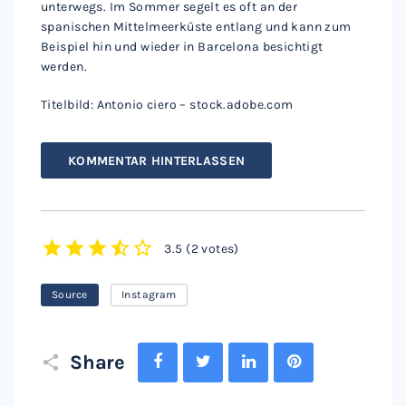
unterwegs. Im Sommer segelt es oft an der
spanischen Mittelmeerküste entlang und kann zum
Beispiel hin und wieder in Barcelona besichtigt
werden.
Titelbild: Antonio ciero – stock.adobe.com
KOMMENTAR HINTERLASSEN
3.5
(
2 votes
)
1
2
3
4
5
Source
Instagram
Facebook
Twitter
LinkedIn
Pinterest
Share