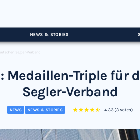
NEWS & STORIES
Deutschen Segler-Verband
 Medaillen-Triple für
Segler-Verband
4.33
(
3 votes
)
NEWS
NEWS & STORIES
1
2
3
4
5