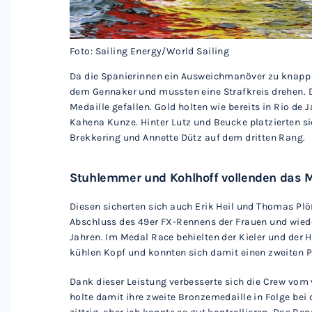
Foto: Sailing Energy/World Sailing
Da die Spanierinnen ein Ausweichmanöver zu knapp b
dem Gennaker und mussten eine Strafkreis drehen.
Medaille gefallen. Gold holten wie bereits in Rio de 
Kahena Kunze. Hinter Lutz und Beucke platzierten 
Brekkering und Annette Dütz auf dem dritten Rang.
Stuhlemmer und Kohlhoff vollenden das M
Diesen sicherten sich auch Erik Heil und Thomas Plö
Abschluss des 49er FX-Rennens der Frauen und wieder
Jahren. Im Medal Race behielten der Kieler und der 
kühlen Kopf und konnten sich damit einen zweiten P
Dank dieser Leistung verbesserte sich die Crew vom
holte damit ihre zweite Bronzemedaille in Folge bei