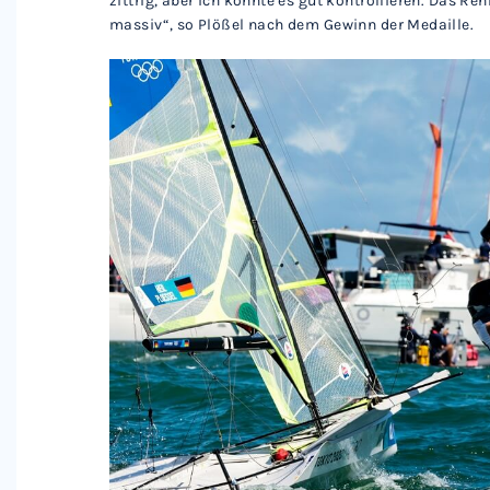
zittrig, aber ich konnte es gut kontrollieren. Das R
massiv“, so Plößel nach dem Gewinn der Medaille.