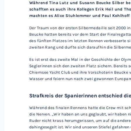
Während Tina Lutz und Susann Beucke Silber bei
schafften es auch ihre Kollegen Erik Heil und T
machten es Alice Stuhlemmer und Paul Kohlhoff
Der Traum von der ersten Silbermedaille seit 2000 i
Beucke hatten bereits vor dem Start der Finalregat
des fünften Platzes im letzten Rennen verbesserte s
zweiten Rang und durfte sich daraufhin die Silberm
Es ist erst das zweite Mal in der Geschichte der Oly
Seglerinnen sich den zweiten Platz sichern. Bereits 
Chiemsee Yacht Club und ihre Vorschoterin Beucke
Wasser und feiern nun nach zwei gewonnen Europamei
Strafkreis der Spanierinnen entschied di
Während des finalen Rennens hatte die Crew mit s
die Nerven. „Wir haben an uns geglaubt, wir haben n
Ruder nicht krass herumgerissen, um auf die andere 
dahingesegelt ist. Wir sind unseren Stiefel gefahren 