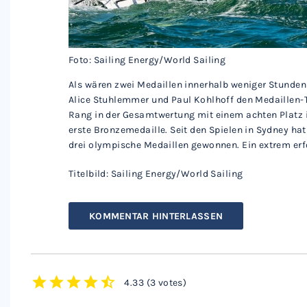
Foto: Sailing Energy/World Sailing
Als wären zwei Medaillen innerhalb weniger Stunde
Alice Stuhlemmer und Paul Kohlhoff den Medaillen-Tr
Rang in der Gesamtwertung mit einem achten Platz i
erste Bronzemedaille. Seit den Spielen in Sydney ha
drei olympische Medaillen gewonnen. Ein extrem erfo
Titelbild: Sailing Energy/World Sailing
KOMMENTAR HINTERLASSEN
4.33
(
3 votes
)
1
2
3
4
5