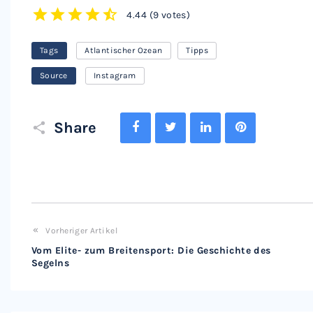
4.44
(
9 votes
)
1
2
3
4
5
Tags
Atlantischer Ozean
Tipps
Source
Instagram
Facebook
Twitter
LinkedIn
Pinterest
Share
Vorheriger Artikel
Vom Elite- zum Breitensport: Die Geschichte des
Segelns