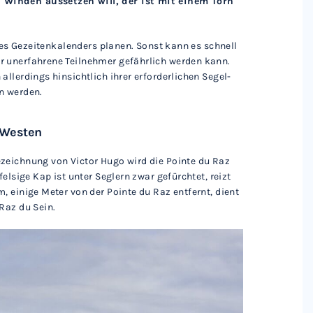
 Winden aussetzen will, der ist mit einem Törn
ines Gezeitenkalenders planen. Sonst kann es schnell
r unerfahrene Teilnehmer gefährlich werden kann.
llerdings hinsichtlich ihrer erforderlichen Segel-
n werden.
 Westen
zeichnung von Victor Hugo wird die Pointe du Raz
elsige Kap ist unter Seglern zwar gefürchtet, reizt
, einige Meter von der Pointe du Raz entfernt, dient
Raz du Sein.