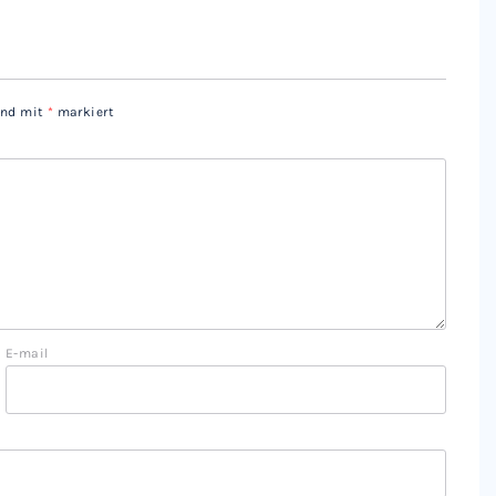
sind mit
*
markiert
E-mail