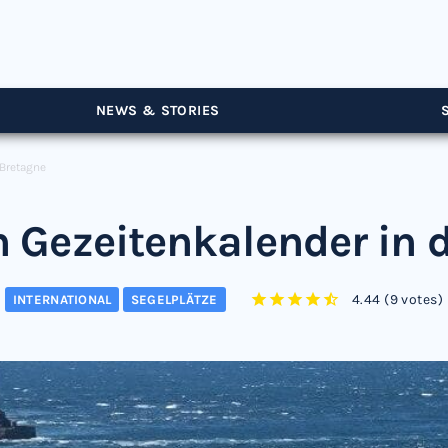
NEWS & STORIES
 Bretagne
 Gezeitenkalender in 
4.44
(
9 votes
)
INTERNATIONAL
SEGELPLÄTZE
1
2
3
4
5