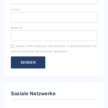
E-mail
Website
Name, E-Mail-Adresse und Website in diesem Browser für
meinen nächsten Kommentar speichern.
Soziale Netzwerke
Instagram
Facebook