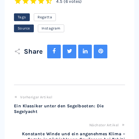
4.5
(
6 votes
)
1
2
3
4
5
Tags
Regatta
Source
Instagram
Facebook
Twitter
LinkedIn
Pinterest
Share
Vorheriger Artikel
Ein Klassiker unter den Segelbooten: Die
Segelyacht
Nächster Artikel
Konstante Winde und ein angenehmes Klima –