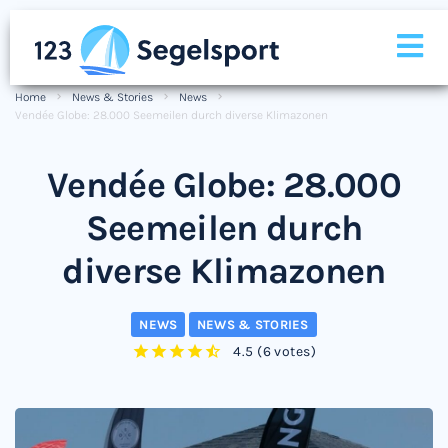
Home
News & Stories
News
Vendée Globe: 28.000 Seemeilen durch diverse Klimazonen
Vendée Globe: 28.000
Seemeilen durch
diverse Klimazonen
NEWS
NEWS & STORIES
4.5
(
6 votes
)
1
2
3
4
5