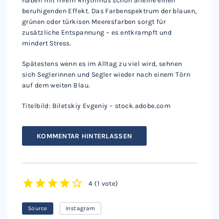
haben mit ihrem Rhythmus schon alleine einen
beruhigenden Effekt. Das Farbenspektrum der blauen,
grünen oder türkisen Meeresfarben sorgt für
zusätzliche Entspannung – es entkrampft und
mindert Stress.
Spätestens wenn es im Alltag zu viel wird, sehnen
sich Seglerinnen und Segler wieder nach einem Törn
auf dem weiten Blau.
Titelbild: Biletskiy Evgeniy – stock.adobe.com
KOMMENTAR HINTERLASSEN
4
(
1 vote
)
1
2
3
4
5
Source
Instagram