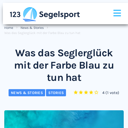
Home
News & Stories
Was das Seglerglück mit der Farbe Blau zu tun hat
Was das Seglerglück
mit der Farbe Blau zu
tun hat
4
(
1 vote
)
NEWS & STORIES
STORIES
1
2
3
4
5