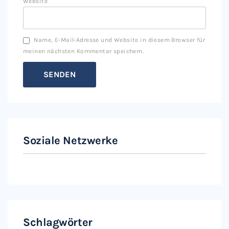
Website
Name, E-Mail-Adresse und Website in diesem Browser für
meinen nächsten Kommentar speichern.
Soziale Netzwerke
Instagram
Facebook
Schlagwörter