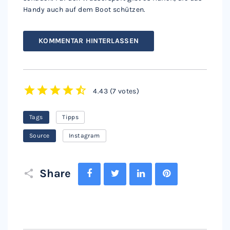
Handy auch auf dem Boot schützen.
KOMMENTAR HINTERLASSEN
4.43
(
7 votes
)
1
2
3
4
5
Tags
Tipps
Source
Instagram
Facebook
Twitter
LinkedIn
Pinterest
Share