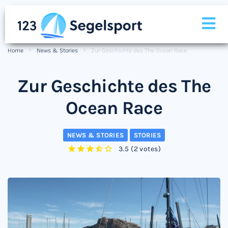
Home
News & Stories
Zur Geschichte des The Ocean Race
Zur Geschichte des The
Ocean Race
NEWS & STORIES
STORIES
3.5
(
2 votes
)
1
2
3
4
5