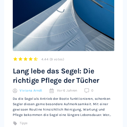
4.44
(
9 votes
)
1
2
3
4
5
Lang lebe das Segel: Die
richtige Pflege der Tücher
Viviana Arndt
Vor 6 Jahren
0
Da die Segel als Antrieb der Boote funktionieren, schenken
Segler diesen gerne besondere Aufmerksamkeit. Mit einer
gewissen Routine hinsichtlich Reinigung, Wartung und
Pflege bekommen die Segel eine längere Lebensdauer. Wer…
Tipps