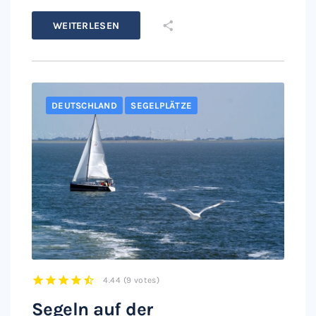
WEITERLESEN
DEUTSCHLAND
SEGELPLÄTZE
4.44
(
9 votes
)
1
2
3
4
5
Segeln auf der