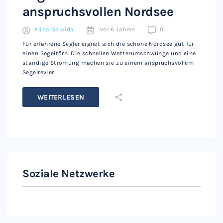
anspruchsvollen Nordsee
Alina Galaida
Vor 6 Jahren
0
Für erfahrene Segler eignet sich die schöne Nordsee gut für
einen Segeltörn. Die schnellen Wetterumschwünge und eine
ständige Strömung machen sie zu einem anspruchsvollem
Segelrevier.
WEITERLESEN
Soziale Netzwerke
Instagram
Facebook