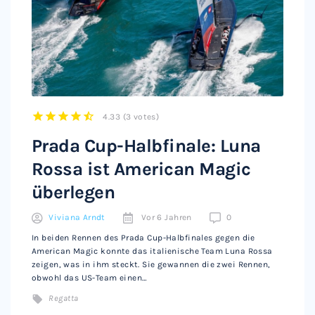
4.33
(
3 votes
)
1
2
3
4
5
Prada Cup-Halbfinale: Luna
Rossa ist American Magic
überlegen
Viviana Arndt
Vor 6 Jahren
0
In beiden Rennen des Prada Cup-Halbfinales gegen die
American Magic konnte das italienische Team Luna Rossa
zeigen, was in ihm steckt. Sie gewannen die zwei Rennen,
obwohl das US-Team einen…
Regatta