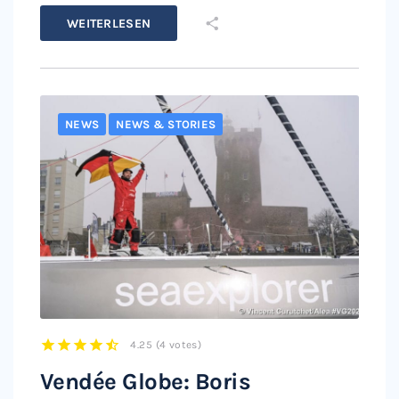
WEITERLESEN
NEWS
NEWS & STORIES
4.25
(
4 votes
)
1
2
3
4
5
Vendée Globe: Boris