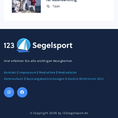
Tipps
Hier erfahren Sie alle wichtigen Neuigkeiten.
Kontakt
|
Impressum
|
Mediathek
|
Mediadaten
Datenschutz
|
Nutzungsbestimmungen
|
Cookie-Richtlinien (EU)
© Copyright 2026 by 123segelsport.de