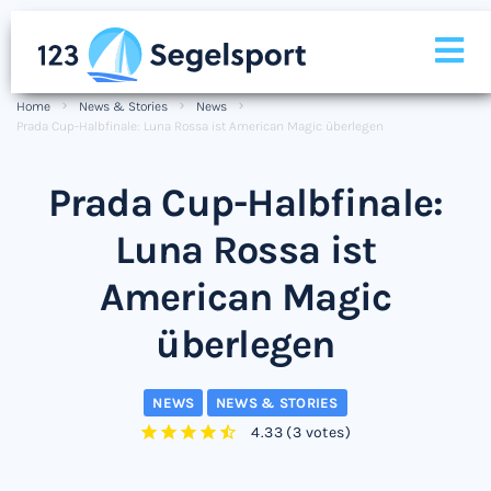
Home
News & Stories
News
Prada Cup-Halbfinale: Luna Rossa ist American Magic überlegen
Prada Cup-Halbfinale:
Luna Rossa ist
American Magic
überlegen
NEWS
NEWS & STORIES
4.33
(
3 votes
)
1
2
3
4
5