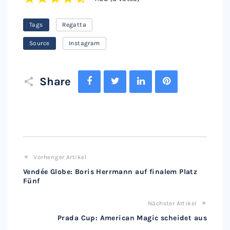
1
2
3
4
5
Tags
Regatta
Source
Instagram
Facebook
Twitter
LinkedIn
Pinterest
Share
Vorheriger Artikel
Vendée Globe: Boris Herrmann auf finalem Platz
Fünf
Nächster Artikel
Prada Cup: American Magic scheidet aus