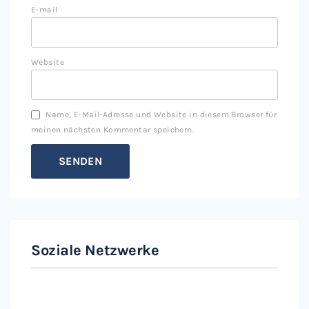
E-mail
Website
Name, E-Mail-Adresse und Website in diesem Browser für
meinen nächsten Kommentar speichern.
Soziale Netzwerke
Instagram
Facebook