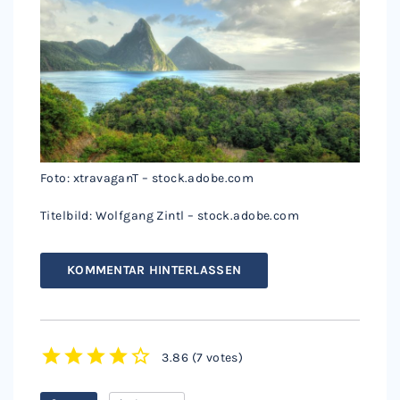
Foto: xtravaganT – stock.adobe.com
Titelbild: Wolfgang Zintl – stock.adobe.com
KOMMENTAR HINTERLASSEN
3.86
(
7 votes
)
1
2
3
4
5