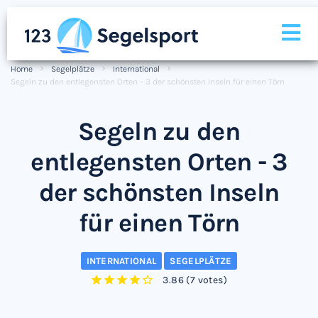
Home
Segelplätze
International
Segeln zu den entlegensten Orten – 3 der schönsten Inseln für einen Törn
Segeln zu den
entlegensten Orten - 3
der schönsten Inseln
für einen Törn
INTERNATIONAL
SEGELPLÄTZE
3.86
(
7 votes
)
1
2
3
4
5