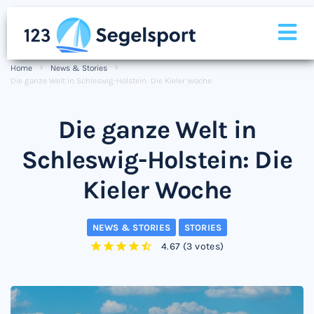
Home
News & Stories
Die ganze Welt in Schleswig-Holstein: Die Kieler Woche
Die ganze Welt in
Schleswig-Holstein: Die
Kieler Woche
NEWS & STORIES
STORIES
4.67
(
3 votes
)
1
2
3
4
5