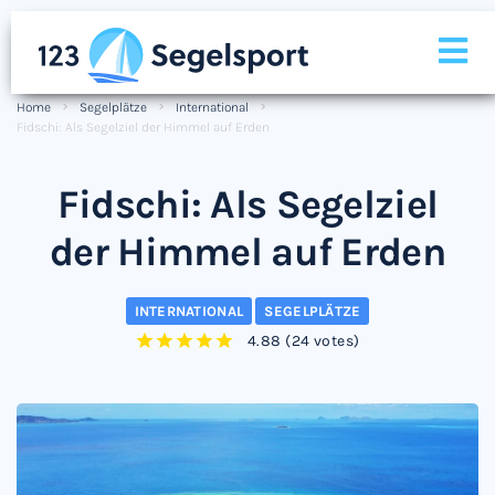
Home
Segelplätze
International
Fidschi: Als Segelziel der Himmel auf Erden
Fidschi: Als Segelziel
der Himmel auf Erden
INTERNATIONAL
SEGELPLÄTZE
4.88
(
24 votes
)
1
2
3
4
5