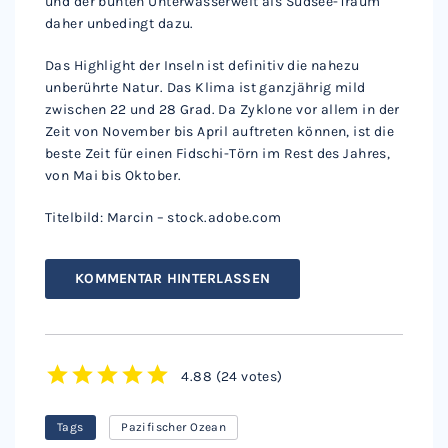
und der bunten Unterwasserwelt als Südsee-Traum
daher unbedingt dazu.
Das Highlight der Inseln ist definitiv die nahezu
unberührte Natur. Das Klima ist ganzjährig mild
zwischen 22 und 28 Grad. Da Zyklone vor allem in der
Zeit von November bis April auftreten können, ist die
beste Zeit für einen Fidschi-Törn im Rest des Jahres,
von Mai bis Oktober.
Titelbild: Marcin – stock.adobe.com
KOMMENTAR HINTERLASSEN
4.88
(
24 votes
)
1
2
3
4
5
Tags
Pazifischer Ozean