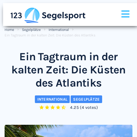
Home
Segelplätze
International
Ein Tagtraum in der kalten Zeit: Die Küsten des Atlantiks
Ein Tagtraum in der
kalten Zeit: Die Küsten
des Atlantiks
INTERNATIONAL
SEGELPLÄTZE
4.25
(
4 votes
)
1
2
3
4
5