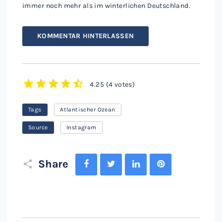
immer noch mehr als im winterlichen Deutschland.
KOMMENTAR HINTERLASSEN
4.25
(
4 votes
)
1
2
3
4
5
Tags
Atlantischer Ozean
Source
Instagram
Facebook
Twitter
LinkedIn
Pinterest
Share