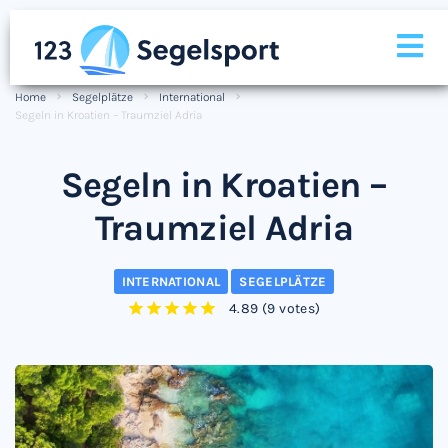
Home
Segelplätze
International
Segeln in Kroatien – Traumziel Adria
Segeln in Kroatien –
Traumziel Adria
INTERNATIONAL
SEGELPLÄTZE
4.89
(
9 votes
)
1
2
3
4
5