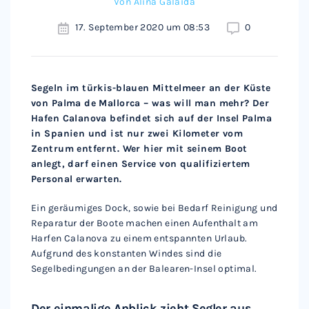
Von
Alina Galaida
17. September 2020 um 08:53
0
Segeln im türkis-blauen Mittelmeer an der Küste
von Palma de Mallorca – was will man mehr? Der
Hafen Calanova befindet sich auf der Insel Palma
in Spanien und ist nur zwei Kilometer vom
Zentrum entfernt. Wer hier mit seinem Boot
anlegt, darf einen Service von qualifiziertem
Personal erwarten.
Ein geräumiges Dock, sowie bei Bedarf Reinigung und
Reparatur der Boote machen einen Aufenthalt am
Harfen Calanova zu einem entspannten Urlaub.
Aufgrund des konstanten Windes sind die
Segelbedingungen an der Balearen-Insel optimal.
Der einmalige Anblick zieht Segler aus