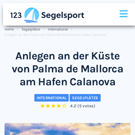
Home
Segelplätze
International
Anlegen an der Küste von Palma de Mallorca am Hafen Calanova
Anlegen an der Küste
von Palma de Mallorca
am Hafen Calanova
INTERNATIONAL
SEGELPLÄTZE
4.2
(
5 votes
)
1
2
3
4
5