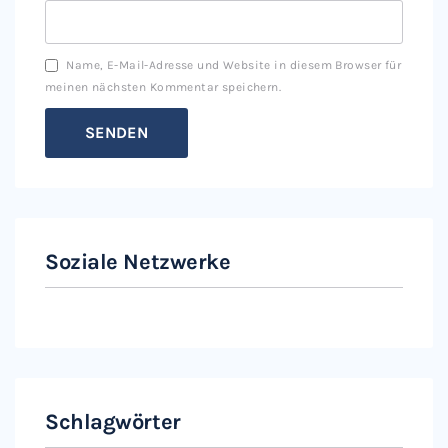
Name, E-Mail-Adresse und Website in diesem Browser für
meinen nächsten Kommentar speichern.
Soziale Netzwerke
Instagram
Facebook
Schlagwörter