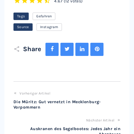
4.67
(
12 votes
)
1
2
3
4
5
Tags
Gefahren
Source
Instagram
Facebook
Twitter
LinkedIn
Pinterest
Share
Vorheriger Artikel
Die Müritz: Gut vernetzt in Mecklenburg-
Vorpommern
Nächster Artikel
Auskranen des Segelbootes: Jedes Jahr ein