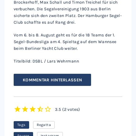
Brockerhoff, Max Schall und Timon Treichel für sich
verbuchen. Die Segelvereinigung 1903 aus Berlin
sicherte sich den zweiten Platz. Der Hamburger Segel-
Club schaffte es auf Rang drei.
Vom 6. bis 8. August geht es für die 18 Teams der 1.
Segel-Bundesliga am 4. Spieltag auf dem Wannsee
beim Berliner Yacht Club weiter.
Titelbild: DSBL / Lars Wehrmann
KOMMENTAR HINTERLASSEN
3.5
(
2 votes
)
1
2
3
4
5
Tags
Regatta
Source
Instagram