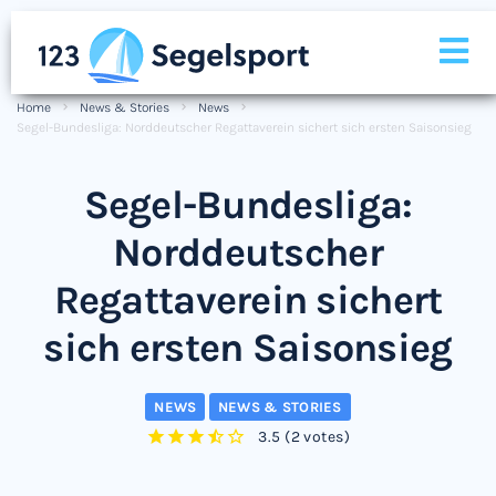
Home
News & Stories
News
Segel-Bundesliga: Norddeutscher Regattaverein sichert sich ersten Saisonsieg
Segel-Bundesliga:
Norddeutscher
Regattaverein sichert
sich ersten Saisonsieg
NEWS
NEWS & STORIES
3.5
(
2 votes
)
1
2
3
4
5