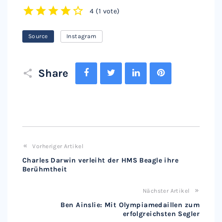
4
(
1 vote
)
1
2
3
4
5
Source
Instagram
Facebook
Twitter
LinkedIn
Pinterest
Share
Vorheriger Artikel
Charles Darwin verleiht der HMS Beagle ihre
Berühmtheit
Nächster Artikel
Ben Ainslie: Mit Olympiamedaillen zum
erfolgreichsten Segler