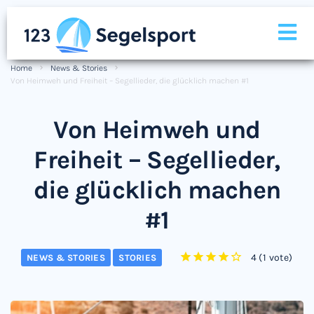
Home
News & Stories
Von Heimweh und Freiheit – Segellieder, die glücklich machen #1
Von Heimweh und
Freiheit – Segellieder,
die glücklich machen
#1
4
(
1 vote
)
NEWS & STORIES
STORIES
1
2
3
4
5