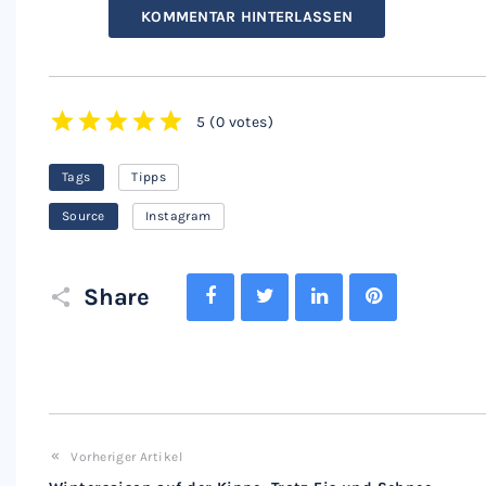
KOMMENTAR HINTERLASSEN
5
(
0 votes
)
1
2
3
4
5
Tags
Tipps
Source
Instagram
Facebook
Twitter
LinkedIn
Pinterest
Share
Vorheriger Artikel