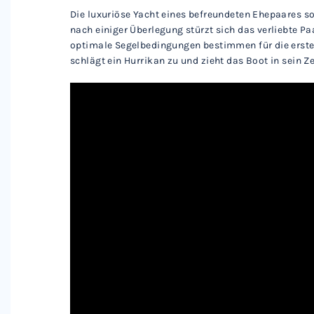
Die luxuriöse Yacht eines befreundeten Ehepaares so
nach einiger Überlegung stürzt sich das verliebte 
optimale Segelbedingungen bestimmen für die erste 
schlägt ein Hurrikan zu und zieht das Boot in sein Z