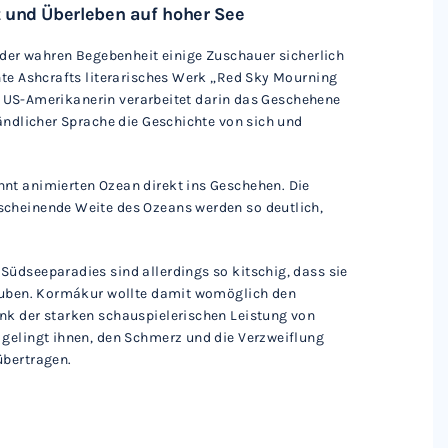
t und Überleben auf hoher See
e der wahren Begebenheit einige Zuschauer sicherlich
nte Ashcrafts literarisches Werk „Red Sky Mourning
Die US-Amerikanerin verarbeitet darin das Geschehene
tändlicher Sprache die Geschichte von sich und
nt animierten Ozean direkt ins Geschehen. Die
scheinende Weite des Ozeans werden so deutlich,
üdseeparadies sind allerdings so kitschig, dass sie
rauben. Kormákur wollte damit womöglich den
nk der starken schauspielerischen Leistung von
 gelingt ihnen, den Schmerz und die Verzweiflung
übertragen.