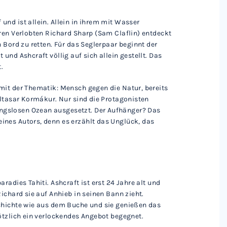
nd ist allein. Allein in ihrem mit Wasser
ren Verlobten Richard Sharp (Sam Claflin) entdeckt
 Bord zu retten. Für das Seglerpaar beginnt der
und Ashcraft völlig auf sich allein gestellt. Das
.
mit der Thematik: Mensch gegen die Natur, bereits
altasar Kormákur. Nur sind die Protagonisten
gslosen Ozean ausgesetzt. Der Aufhänger? Das
nes Autors, denn es erzählt das Unglück, das
radies Tahiti. Ashcraft ist erst 24 Jahre alt und
ichard sie auf Anhieb in seinen Bann zieht.
chichte wie aus dem Buche und sie genießen das
ötzlich ein verlockendes Angebot begegnet.