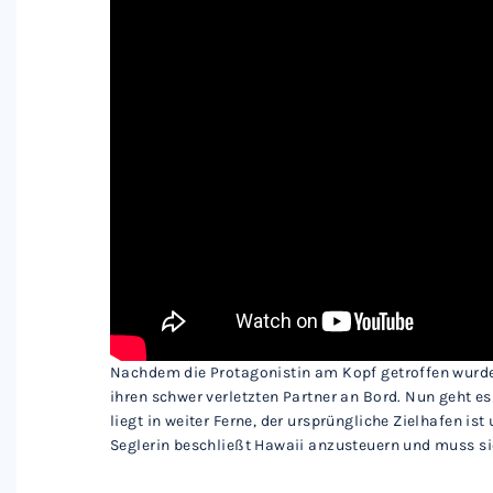
Nachdem die Protagonistin am Kopf getroffen wurde,
ihren schwer verletzten Partner an Bord. Nun geht es
liegt in weiter Ferne, der ursprüngliche Zielhafen ist
Seglerin beschließt Hawaii anzusteuern und muss sic