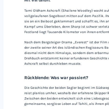
mit viel Gefühl.
Tami Oldham Ashcraft (Shailene Woodley) wacht auf u
vollgelaufenen Segelboot mitten auf dem Pazifik. Ih
sie an ein Beiboot geklammert und schafft es, ihn an
Kampf ums Überleben, denn Sharp ist schwer verletzt 
Festland liegt Tausende Kilometer von ihnen entfernt
Nach dem Bergsteiger-Drama „Everest“ ist der Film 
der zweite seiner Art des isländischen Regisseurs B
diesmal nicht dem Himalaya, sondern dem erbarmun
Drehbuch entstammt keiner erfundenen Geschichte ei
Ashcraft selbst durchleben musste.
Rückblende: Was war passiert?
Die Geschichte der beiden Segler beginnt im Südseepa
reist planlos umher, weshalb der erfahrene Skipper R
Zwischen den beiden entwickelt sich eine Liebesges
gemeinsame, sorglose Leben auf Tahiti, als ihnen pl