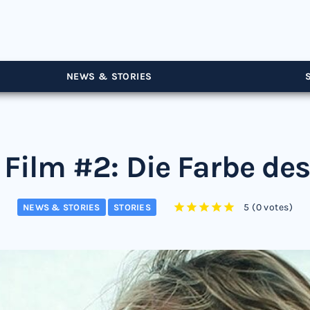
NEWS & STORIES
 Film #2: Die Farbe des
5
(
0 votes
)
NEWS & STORIES
STORIES
1
2
3
4
5