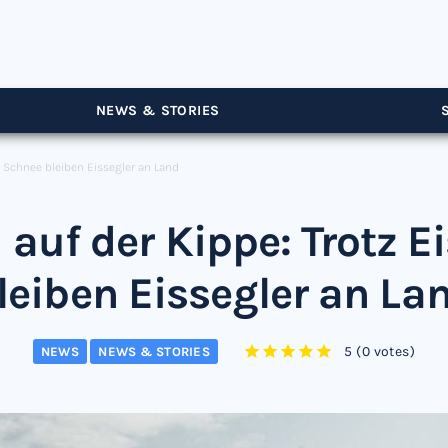
NEWS & STORIES
d Schnee bleiben Eissegler an Land
auf der Kippe: Trotz 
leiben Eissegler an La
5
(
0 votes
)
NEWS
NEWS & STORIES
1
2
3
4
5