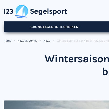
GRUNDLAGEN & TECHNIKEN
Home
News & Stories
News
Wintersaison auf der Kippe: Trotz Eis un
Wintersaison 
b