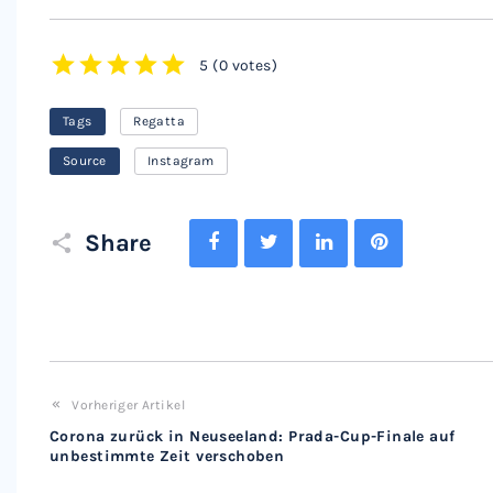
5
(
0 votes
)
1
2
3
4
5
Tags
Regatta
Source
Instagram
Facebook
Twitter
LinkedIn
Pinterest
Share
Vorheriger Artikel
Corona zurück in Neuseeland: Prada-Cup-Finale auf
unbestimmte Zeit verschoben