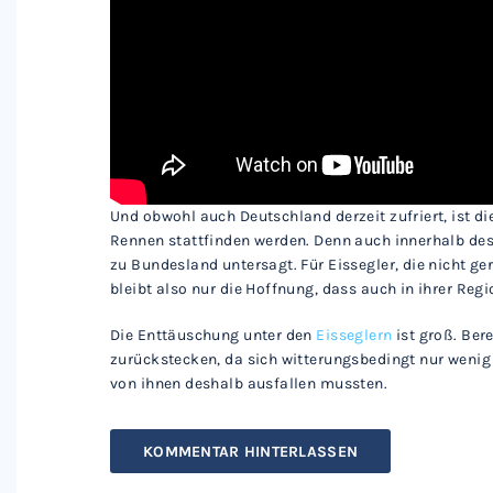
Und obwohl auch Deutschland derzeit zufriert, ist di
Rennen stattfinden werden. Denn auch innerhalb des
zu Bundesland untersagt. Für Eissegler, die nicht 
bleibt also nur die Hoffnung, dass auch in ihrer Regi
Die Enttäuschung unter den
Eisseglern
ist groß. Ber
zurückstecken, da sich witterungsbedingt nur wenig 
von ihnen deshalb ausfallen mussten.
KOMMENTAR HINTERLASSEN