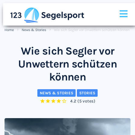
Home
News & Stories
Wie sich Segler vor Unwettern schützen können
Wie sich Segler vor
Unwettern schützen
können
NEWS & STORIES
STORIES
4.2
(
5 votes
)
1
2
3
4
5