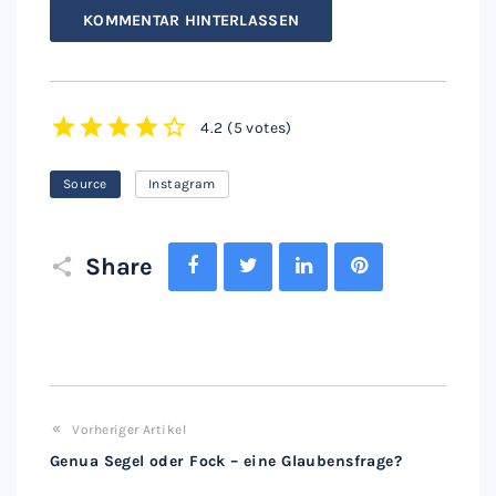
KOMMENTAR HINTERLASSEN
4.2
(
5 votes
)
1
2
3
4
5
Source
Instagram
Facebook
Twitter
LinkedIn
Pinterest
Share
Vorheriger Artikel
Genua Segel oder Fock – eine Glaubensfrage?